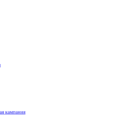
я
ая кампания