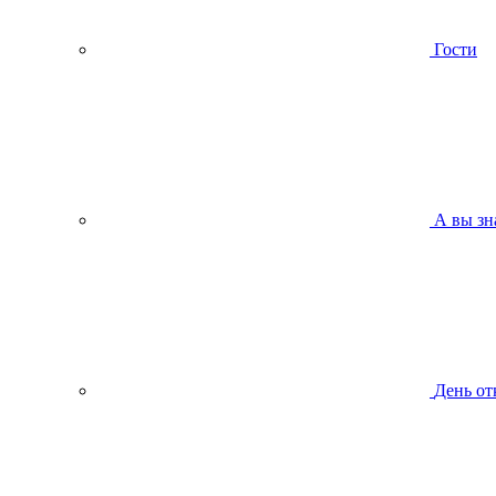
Гости
А вы зн
День от