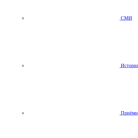
СМИ
Истори
Приёмн