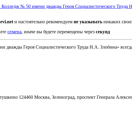
Колледж № 50 имени дважды Героя Социалистического Труда Н
vi.net
и настоятельно рекомендуем
не указывать
никаких своих
мите
отмена
, иначе вы будете перемещены через
секунд
дважды Героя Социалистического Труда Н.А. Злобина» всегда 
тушкино
124460 Москва, Зеленоград, проспект Генерала Алексее