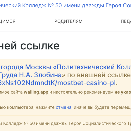
ЩИМСЯ
РОДИТЕЛЯМ
ПЕД
ней ссылке
 города Москвы «Политехнический Ко
Труда Н.А. Злобина
» по внешней ссылке
H6xNs102NdmndtK/mostbet-casino-pl
.
имое сайта
walling.app
и настоятельно рекомендуем
не ука
стью компьютера, нажмите
отмена
, иначе вы будете переме
 Колледж № 50 имени дважды Героя Социалистического Труд