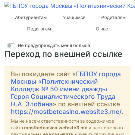
Абитуриентам
Учащимся
Родителям
Педагогам
О нас
Не предупреждать меня больше
Переход по внешней ссылке
Вы покидаете сайт «
ГБПОУ города
Москвы «Политехнический
Колледж № 50 имени дважды
Героя Социалистического Труда
Н.А. Злобина
» по внешней ссылке
https://mostbetcasino.website3.me/
.
Мы не несем ответственности за содержимое
сайта
mostbetcasino.website3.me
и настоятельно
рекомендуем
не указывать
никаких своих личных