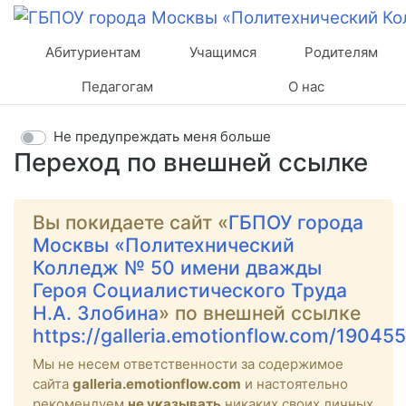
Абитуриентам
Учащимся
Родителям
Педагогам
О нас
Не предупреждать меня больше
Переход по внешней ссылке
Вы покидаете сайт «
ГБПОУ города
Москвы «Политехнический
Колледж № 50 имени дважды
Героя Социалистического Труда
Н.А. Злобина
» по внешней ссылке
https://galleria.emotionflow.com/190455/
Мы не несем ответственности за содержимое
сайта
galleria.emotionflow.com
и настоятельно
рекомендуем
не указывать
никаких своих личных